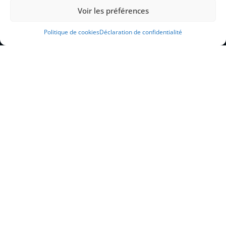
9 Rue Vézian, 34000 Montpellier
Voir les préférences
audrey.del@gmail.com
07 81 36 44 73
Politique de cookies
Déclaration de confidentialité
Facebook
LinkedIn
Honoraires
Postulation
Documents
Politique de confidentialité et gestion des cookies
Mentions légales