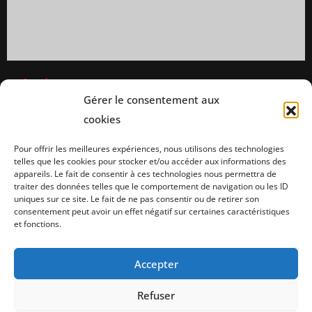
Compétences
Gérer le consentement aux
Victime de violences ou d’une infraction pénale
cookies
Pour offrir les meilleures expériences, nous utilisons des technologies
telles que les cookies pour stocker et/ou accéder aux informations des
appareils. Le fait de consentir à ces technologies nous permettra de
traiter des données telles que le comportement de navigation ou les ID
uniques sur ce site. Le fait de ne pas consentir ou de retirer son
consentement peut avoir un effet négatif sur certaines caractéristiques
Coordonnées
et fonctions.
Accepter
Le cabinet est idéalement situé dans le quartier des Arceaux, à proximité du
tribunal judiciaire et de la Cour d'appel .
Refuser